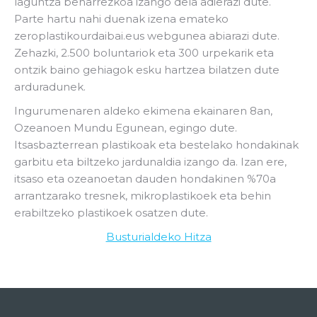
laguntza beharrezkoa izango dela adierazi dute.
Parte hartu nahi duenak izena emateko
zeroplastikourdaibai.eus webgunea abiarazi dute.
Zehazki, 2.500 boluntariok eta 300 urpekarik eta
ontzik baino gehiagok esku hartzea bilatzen dute
arduradunek.
Ingurumenaren aldeko ekimena ekainaren 8an,
Ozeanoen Mundu Egunean, egingo dute.
Itsasbazterrean plastikoak eta bestelako hondakinak
garbitu eta biltzeko jardunaldia izango da. Izan ere,
itsaso eta ozeanoetan dauden hondakinen %70a
arrantzarako tresnek, mikroplastikoek eta behin
erabiltzeko plastikoek osatzen dute.
Busturialdeko Hitza