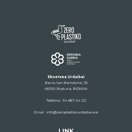
Ekoetxea Urdaibai
Barrio San Bartolomé, 35
48350 Busturia, BIZKAIA
Teléfono :
94 687 04 02
Email :
info@zeroplastikourdaibai.eus
LINK