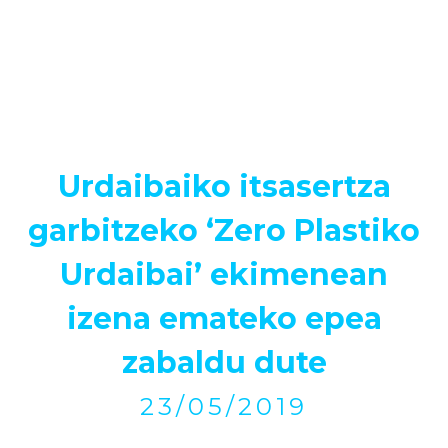
Urdaibaiko itsasertza
garbitzeko ‘Zero Plastiko
Urdaibai’ ekimenean
izena emateko epea
zabaldu dute
23/05/2019