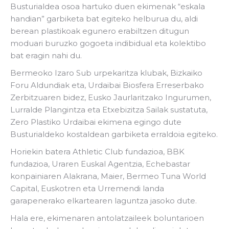
Busturialdea osoa hartuko duen ekimenak “eskala
handian” garbiketa bat egiteko helburua du, aldi
berean plastikoak egunero erabiltzen ditugun
moduari buruzko gogoeta indibidual eta kolektibo
bat eragin nahi du.
Bermeoko Izaro Sub urpekaritza klubak, Bizkaiko
Foru Aldundiak eta, Urdaibai Biosfera Erreserbako
Zerbitzuaren bidez, Eusko Jaurlaritzako Ingurumen,
Lurralde Plangintza eta Etxebizitza Sailak sustatuta,
Zero Plastiko Urdaibai ekimena egingo dute
Busturialdeko kostaldean garbiketa erraldoia egiteko.
Horiekin batera Athletic Club fundazioa, BBK
fundazioa, Uraren Euskal Agentzia, Echebastar
konpainiaren Alakrana, Maier, Bermeo Tuna World
Capital, Euskotren eta Urremendi landa
garapenerako elkartearen laguntza jasoko dute.
Hala ere, ekimenaren antolatzaileek boluntarioen