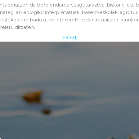
tsideratzen da bere ondarea ezagutaraztea, bisitariei eta b
nategi arkeologiko interpretatuak, baserri-eskolak, agrot
bestekoa ere bada gure interprete-gidariak gaitzea iraunko
reiatu ditzaten.
IHOBE