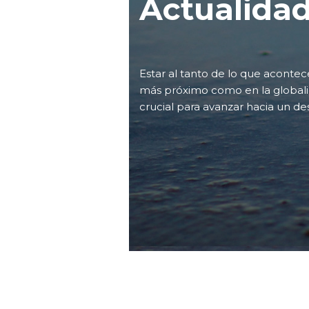
Actualida
Estar al tanto de lo que aconte
más próximo como en la globali
crucial para avanzar hacia un de