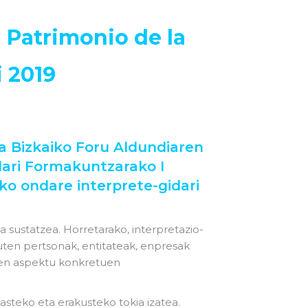
 Patrimonio de la
i 2019
ta Bizkaiko Foru Aldundiaren
dari Formakuntzarako I
ko ondare interprete-gidari
sustatzea. Horretarako, interpretazio-
duten pertsonak, entitateak, enpresak
aren aspektu konkretuen
asteko eta erakusteko tokia izatea.