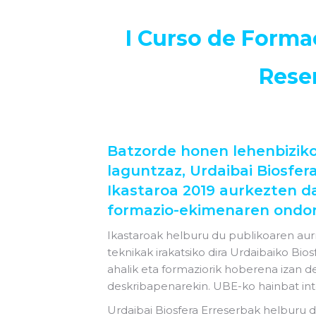
I Curso de Forma
Reser
Batzorde honen lehenbiziko 
laguntzaz, Urdaibai Biosfe
Ikastaroa 2019 aurkezten da
formazio-ekimenaren ondor
Ikastaroak helburu du publikoaren aur
teknikak irakatsiko dira Urdaibaiko Bio
ahalik eta formaziorik hoberena izan d
deskribapenarekin. UBE-ko hainbat inte
Urdaibai Biosfera Erreserbak helburu d