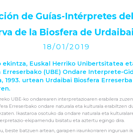
ción de Guías-Intérpretes del
va de la Biosfera de Urdaiba
18/01/2019
ekintza, Euskal Herriko Unibertsitatea e
ra Erreserbako (UBE) Ondare Interprete-Gi
, 1993. urtean Urdaibai Biosfera Erreserba
en.
reko UBE-ko ondarearen interpretazioaren erabilera zuzena 
sfera Erreserbako ondare naturala eta kulturala erabiltzen 
ezaten. Ikastaroa osotuko da ondare naturala eta kultural
rpretazio-ekipamendu bisitatu eta aztertu egingo dira.
u, beste batzuen artean, garapen iraunkorraren inguruan ik