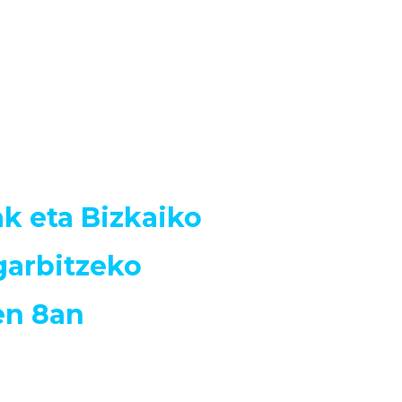
ak eta Bizkaiko
garbitzeko
en 8an