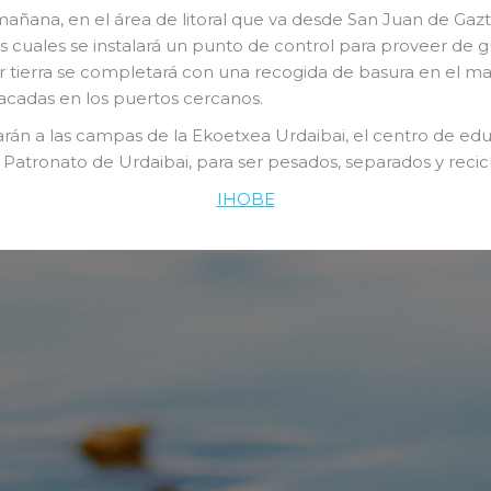
a mañana, en el área de litoral que va desde San Juan de Ga
os cuales se instalará un punto de control para proveer de g
or tierra se completará con una recogida de basura en el m
acadas en los puertos cercanos.
darán a las campas de la Ekoetxea Urdaibai, el centro de e
Patronato de Urdaibai, para ser pesados, separados y recic
IHOBE