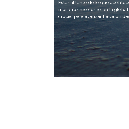
Estar al tanto de lo que aconte
más próximo como en la globali
crucial para avanzar hacia un de