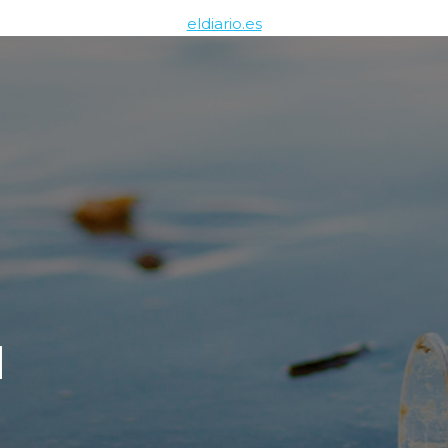
eldiario.es
d