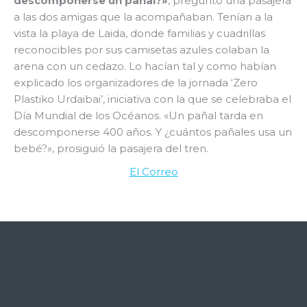
descomponerse un pañal?»
, preguntó una pasajera
a las dos amigas que la acompañaban. Tenían a la
vista la playa de Laida, donde familias y cuadrillas
reconocibles por sus camisetas azules colaban la
arena con un cedazo. Lo hacían tal y como habían
explicado los organizadores de la jornada ‘Zero
Plastiko Urdaibai’, iniciativa con la que se celebraba el
Día Mundial de los Océanos. «Un pañal tarda en
descomponerse 400 años. Y ¿cuántos pañales usa un
bebé?», prosiguió la pasajera del tren.
El Correo